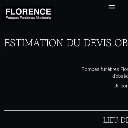
Toggle
navigat
ESTIMATION DU DEVIS O
Pompes funèbres Flore
d’obsèq
Un cons
LIEU D