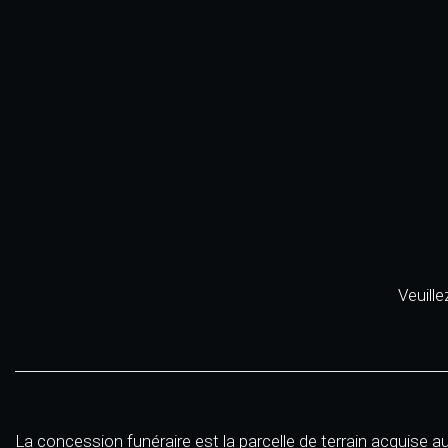
Veuill
La concession funéraire est la parcelle de terrain acquise a